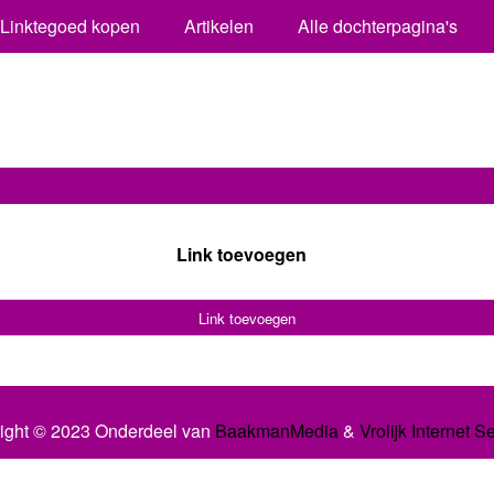
Linktegoed kopen
Artikelen
Alle dochterpagina's
Link toevoegen
Link toevoegen
ight © 2023 Onderdeel van
BaakmanMedia
&
Vrolijk Internet S