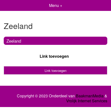
Menu +
Zeeland
Zeeland
Link toevoegen
Link toevoegen
Copyright © 2023 Onderdeel van
BaakmanMedia
&
Vrolijk Internet Services